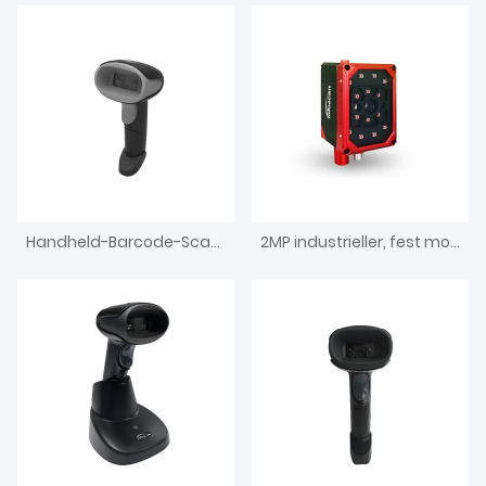
Handheld-Barcode-Scanner, kabelgebundenes, leichtes industrielles Lesegerät
2MP industrieller, fest montierter Barcodescanner mit Touchscreen