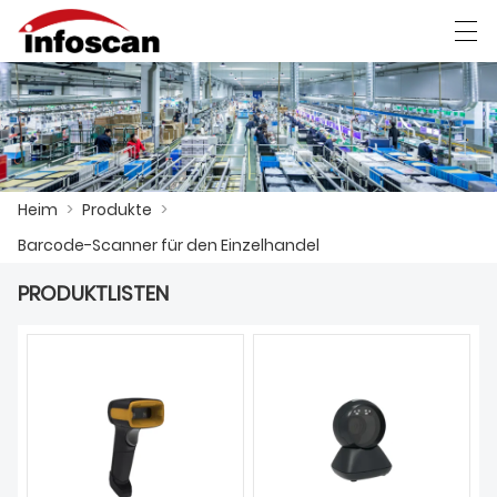
العربية
中文
Deutsch
Ελληνική γλώσσα
Heim
>
Produkte
>
HEIM
Barcode-Scanner für den Einzelhandel
PRODUKTE
PRODUKTLISTEN
NACHRICHT
FABRIKSCHAU
KONTAKTIERE UNS
ÜBER UNS