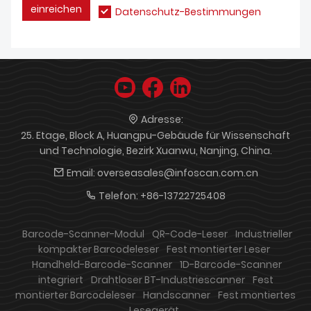
einreichen
Datenschutz-Bestimmungen
Adresse:
25. Etage, Block A, Huangpu-Gebäude für Wissenschaft
und Technologie, Bezirk Xuanwu, Nanjing, China.
Email:
overseasales@infoscan.com.cn
Telefon:
+86-13722725408
Barcode-Scanner-Modul
QR-Code-Leser
Industrieller
kompakter Barcodeleser
Fest montierter Leser
Handheld-Barcode-Scanner
1D-Barcode-Scanner
integriert
Drahtloser BT-Industriescanner
Fest
montierter Barcodeleser
Handscanner
Fest montiertes
Lesegerät