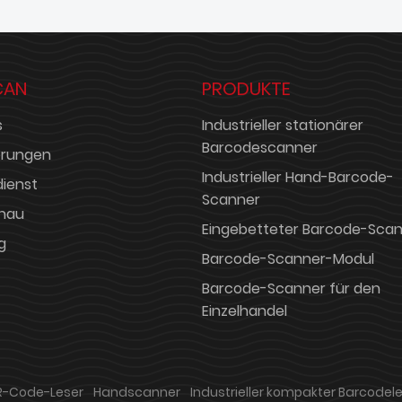
CAN
PRODUKTE
s
Industrieller stationärer
Barcodescanner
ierungen
Industrieller Hand-Barcode-
ienst
Scanner
chau
Eingebetteter Barcode-Sca
g
Barcode-Scanner-Modul
Barcode-Scanner für den
Einzelhandel
R-Code-Leser
Handscanner
Industrieller kompakter Barcodel