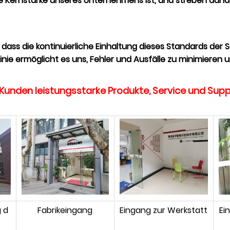
ie Kernstärke unseres Unternehmens ist, und streben danac
 dass die kontinuierliche Einhaltung dieses Standards der 
linie ermöglicht es uns, Fehler und Ausfälle zu minimieren
en Kunden leistungsstarke Produkte, Service und Supp
 d
Fabrikeingang
Eingang zur Werkstatt
Ei