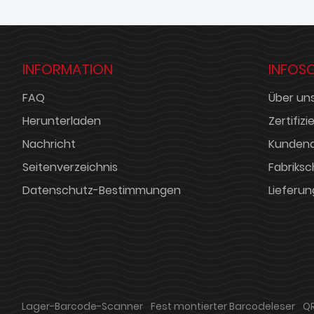
INFORMATION
INFOS
FAQ
Über un
Herunterladen
Zertifiz
Nachricht
Kundend
Seitenverzeichnis
Fabriks
Datenschutz-Bestimmungen
Lieferun
Lager-Barcode-Scanner
Fest montierter Barcodeleser
Q