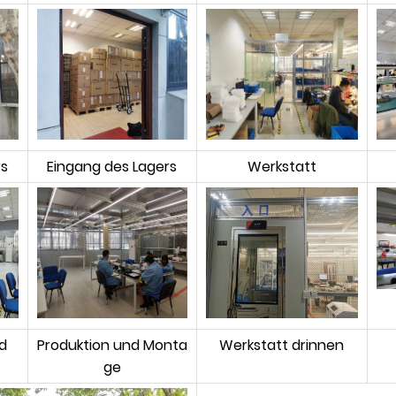
rs
Eingang des Lagers
Werkstatt
d
Produktion und Monta
Werkstatt drinnen
ge