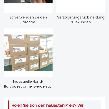
So verwenden Sie den
Verzögerungsrückmeldung
„Barcode-
3 Sekunden
Vergleichsmodus“, um zu
Konfigurationsdemonstrati
überprüfen, ob ein Barcode
on
korrekt ist oder nicht an
einem Produkt in einer
Produktionslinie angebracht
ist
Industrielle Hand-
Barcodescanner werden an
einen Kunden in Europa
geliefert
Holen Sie sich den neuesten Preis? Wir