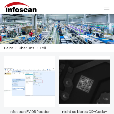
العربية
中文
Deutsch
Ελληνική γλώσσα
Heim
>
Über uns
>
Fall
HEIM
PRODUKTE
NACHRICHT
FABRIKSCHAU
KONTAKTIERE UNS
ÜBER UNS
infoscan FV105 Reader
nicht so klares QR-Code-