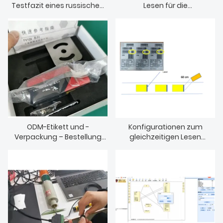
Testfazit eines russischen
Lesen für die
HERUNTERLADEN
Kunden
Panzerherstellung
ODM-Etikett und -
Konfigurationen zum
Verpackung – Bestellung
gleichzeitigen Lesen
eines fest montierten
mehrerer Barcodes von
Barcodescanners
Kartons auf einem
Förderband